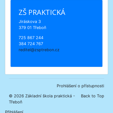
ZŠ PRAKTICKÁ
Jiráskova 3
379 01 Třeboň
725 867 244
384 724 767
reditel@zsptrebon.cz
Prohlášení o přístupnosti
© 2026 Základní škola praktická -
Back to Top
Třeboň
Přihlášení