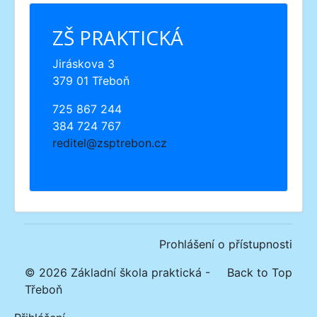
ZŠ PRAKTICKÁ
Jiráskova 3
379 01 Třeboň
725 867 244
384 724 767
reditel@zsptrebon.cz
Prohlášení o přístupnosti
© 2026 Základní škola praktická -
Back to Top
Třeboň